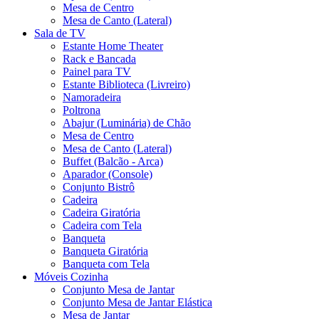
Mesa de Centro
Mesa de Canto (Lateral)
Sala de TV
Estante Home Theater
Rack e Bancada
Painel para TV
Estante Biblioteca (Livreiro)
Namoradeira
Poltrona
Abajur (Luminária) de Chão
Mesa de Centro
Mesa de Canto (Lateral)
Buffet (Balcão - Arca)
Aparador (Console)
Conjunto Bistrô
Cadeira
Cadeira Giratória
Cadeira com Tela
Banqueta
Banqueta Giratória
Banqueta com Tela
Móveis Cozinha
Conjunto Mesa de Jantar
Conjunto Mesa de Jantar Elástica
Mesa de Jantar