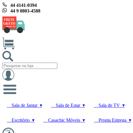
44 4141-0394
44 9 8803-4588
FRETE
GRÁTIS
Região Sul
Sala de Jantar ▾
Sala de Estar ▾
Sala de TV ▾
Escritório ▾
Casachic Móveis ▾
Pronta Entrega ▾
CHAT