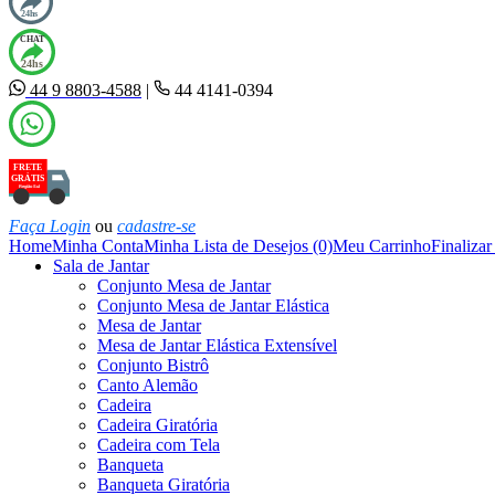
24hs
CHAT
24hs
44 9 8803-4588
|
44 4141-0394
FRETE
GRÁTIS
Região Sul
Faça Login
ou
cadastre-se
Home
Minha Conta
Minha Lista de Desejos (0)
Meu Carrinho
Finaliza
Sala de Jantar
Conjunto Mesa de Jantar
Conjunto Mesa de Jantar Elástica
Mesa de Jantar
Mesa de Jantar Elástica Extensível
Conjunto Bistrô
Canto Alemão
Cadeira
Cadeira Giratória
Cadeira com Tela
Banqueta
Banqueta Giratória