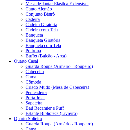
Mesa de Jantar Elástica Extensível
Canto Alemão
Conjunto Bistrô
Cadeira
Cadeira Giratória
Cadeira com Tela
Banqueta
Banqueta Giratória
Banqueta com Tela
Poltrona
Buffet (Balcão - Arca)
Quarto Casal
Guarda Roupa (Armário - Roupeiro)
Cabeceira
Cama
Cômoda
Criado Mudo (Mesa de Cabeceira)
Penteadeira
Porta Jóias
Sapateira
Baú Recamier e Puff
Estante Biblioteca (Livreiro)
Quarto Solteiro
Guarda Roupa (Armário - Roupeiro)
Cama