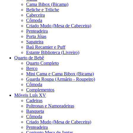
Cama Bibox (Bicama)
Beliche e Triliche
Cabeceira
Cômoda
Criado Mudo (Mesa de Cabeceira)
Penteadeira
Porta Jóias
Sapateira
Baú Recamier e Puff
Estante Biblioteca (Livreiro)
Quarto de Bebê
Quarto Completo
Berço
Mini Cama e Cama Bibox (Bicama)
Guarda Roupa (Armário - Roupeiro)
Cômoda
Complementos
Móveis Luís XV
Cadeiras
Poltronas e Namoradeiras
Banqueta
Cômoda
Criado Mudo (Mesa de Cabeceira)
Penteadeira
Conjunto Mesa de Jantar