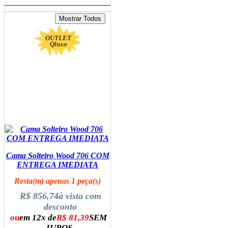
ADICIONAR AO CARRINHO
OUTLET
Qluxo
Cama Solteiro Wood 706 COM
ENTREGA IMEDIATA
Resta(m) apenas 1 peça(s)
R$ 856,74
à vista com
desconto
ou
em 12x de
R$ 81,39
SEM
JUROS