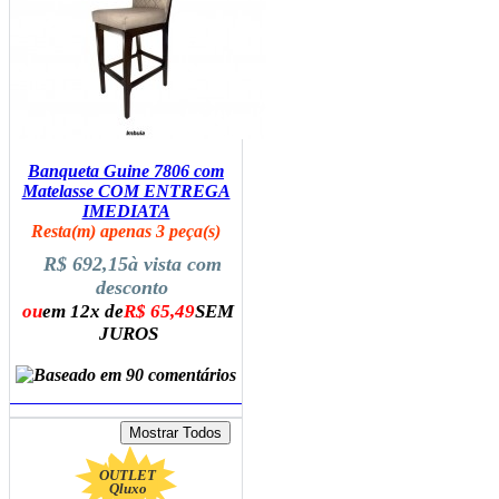
Banqueta Guine 7806 com
Matelasse COM ENTREGA
IMEDIATA
Resta(m) apenas 3 peça(s)
R$ 692,15
à vista com
desconto
ou
em 12x de
R$ 65,49
SEM
JUROS
ADICIONAR AO CARRINHO
OUTLET
Qluxo