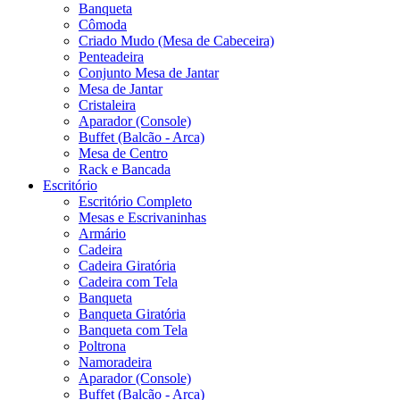
Banqueta
Cômoda
Criado Mudo (Mesa de Cabeceira)
Penteadeira
Conjunto Mesa de Jantar
Mesa de Jantar
Cristaleira
Aparador (Console)
Buffet (Balcão - Arca)
Mesa de Centro
Rack e Bancada
Escritório
Escritório Completo
Mesas e Escrivaninhas
Armário
Cadeira
Cadeira Giratória
Cadeira com Tela
Banqueta
Banqueta Giratória
Banqueta com Tela
Poltrona
Namoradeira
Aparador (Console)
Buffet (Balcão - Arca)