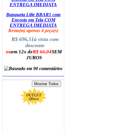
Banqueta Lilie BBAR1 com
Encosto em Tela COM
ENTREGA IMEDIATA
Resta(m) apenas 4 peça(s)
R$ 696,51
à vista com
desconto
ou
em 12x de
R$ 66,04
SEM
JUROS
ADICIONAR AO CARRINHO
OUTLET
Qluxo