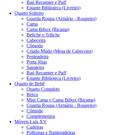
Baú Recamier e Puff
Estante Biblioteca (Livreiro)
Quarto Solteiro
Guarda Roupa (Armário - Roupeiro)
Cama
Cama Bibox (Bicama)
Beliche e Triliche
Cabeceira
Cômoda
Criado Mudo (Mesa de Cabeceira)
Penteadeira
Porta Jóias
Sapateira
Baú Recamier e Puff
Estante Biblioteca (Livreiro)
Quarto de Bebê
Quarto Completo
Berço
Mini Cama e Cama Bibox (Bicama)
Guarda Roupa (Armário - Roupeiro)
Cômoda
Complementos
Móveis Luís XV
Cadeiras
Poltronas e Namoradeiras