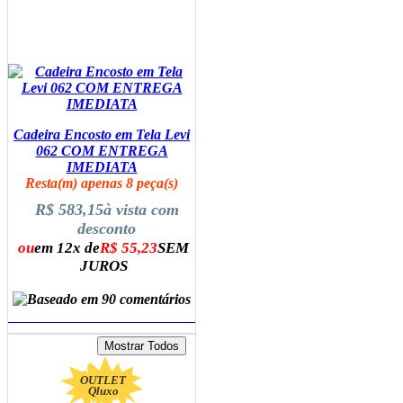
Cadeira Encosto em Tela Levi
062 COM ENTREGA
IMEDIATA
Resta(m) apenas 8 peça(s)
R$ 583,15
à vista com
desconto
ou
em 12x de
R$ 55,23
SEM
JUROS
ADICIONAR AO CARRINHO
OUTLET
Qluxo