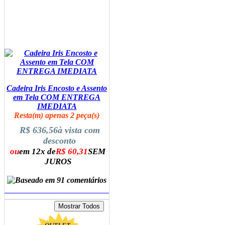
Cadeira Iris Encosto e Assento
em Tela COM ENTREGA
IMEDIATA
Resta(m) apenas 2 peça(s)
R$ 636,56
à vista com
desconto
ou
em 12x de
R$ 60,31
SEM
JUROS
ADICIONAR AO CARRINHO