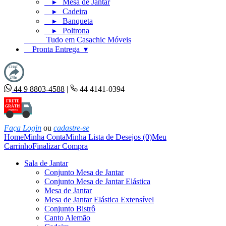
▸ Mesa de Jantar
▸ Cadeira
▸ Banqueta
▸ Poltrona
Tudo em Casachic Móveis
Pronta Entrega ▾
CHAT
24hs
44 9 8803-4588
|
44 4141-0394
FRETE
GRÁTIS
Região Sul
Faça Login
ou
cadastre-se
Home
Minha Conta
Minha Lista de Desejos (0)
Meu
Carrinho
Finalizar Compra
Sala de Jantar
Conjunto Mesa de Jantar
Conjunto Mesa de Jantar Elástica
Mesa de Jantar
Mesa de Jantar Elástica Extensível
Conjunto Bistrô
Canto Alemão