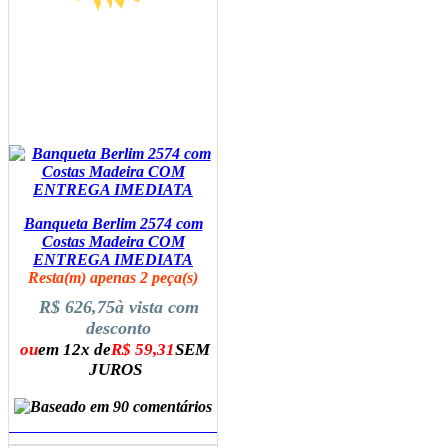
Banqueta Berlim 2574 com
Costas Madeira COM
ENTREGA IMEDIATA
Resta(m) apenas 2 peça(s)
R$ 626,75
à vista com
desconto
ou
em 12x de
R$ 59,31
SEM
JUROS
ADICIONAR AO CARRINHO