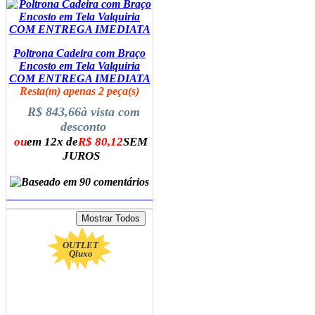
Poltrona Cadeira com Braço
Encosto em Tela Valquiria
COM ENTREGA IMEDIATA
Resta(m) apenas 2 peça(s)
R$ 843,66
à vista com
desconto
ou
em 12x de
R$ 80,12
SEM
JUROS
ADICIONAR AO CARRINHO
OUTLET
Qluxo