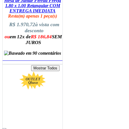
Mesa de Jantar Ferrati Freyja
1.80 x 1.00 Retangular COM
ENTREGA IMEDIATA
Resta(m) apenas 1 peça(s)
R$ 1.970,72
à vista com
desconto
ou
em 12x de
R$ 186,84
SEM
JUROS
ADICIONAR AO CARRINHO
OUTLET
Qluxo