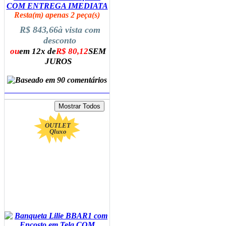
COM ENTREGA IMEDIATA
Resta(m) apenas 2 peça(s)
R$ 843,66
à vista com
desconto
ou
em 12x de
R$ 80,12
SEM
JUROS
ADICIONAR AO CARRINHO
OUTLET
Qluxo