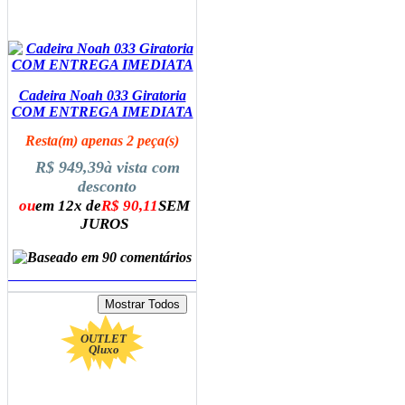
Cadeira Noah 033 Giratoria
COM ENTREGA IMEDIATA
Resta(m) apenas 2 peça(s)
R$ 949,39
à vista com
desconto
ou
em 12x de
R$ 90,11
SEM
JUROS
ADICIONAR AO CARRINHO
OUTLET
Qluxo