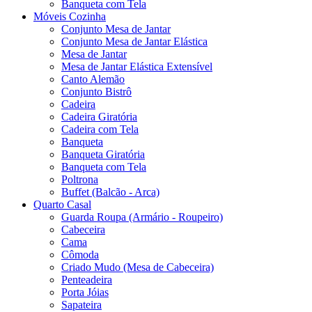
Banqueta com Tela
Móveis Cozinha
Conjunto Mesa de Jantar
Conjunto Mesa de Jantar Elástica
Mesa de Jantar
Mesa de Jantar Elástica Extensível
Canto Alemão
Conjunto Bistrô
Cadeira
Cadeira Giratória
Cadeira com Tela
Banqueta
Banqueta Giratória
Banqueta com Tela
Poltrona
Buffet (Balcão - Arca)
Quarto Casal
Guarda Roupa (Armário - Roupeiro)
Cabeceira
Cama
Cômoda
Criado Mudo (Mesa de Cabeceira)
Penteadeira
Porta Jóias
Sapateira