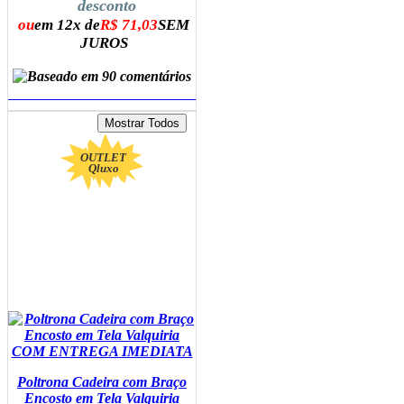
desconto
ou
em 12x de
R$ 71,03
SEM
JUROS
ADICIONAR AO CARRINHO
OUTLET
Qluxo
Poltrona Cadeira com Braço
Encosto em Tela Valquiria