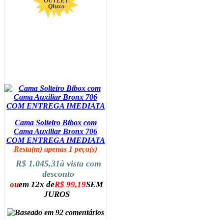
OUTLET
Qluxo
Cama Solteiro Bibox com
Cama Auxiliar Bronx 706
COM ENTREGA IMEDIATA
Resta(m) apenas 1 peça(s)
R$ 1.045,31
à vista com
desconto
ou
em 12x de
R$ 99,19
SEM
JUROS