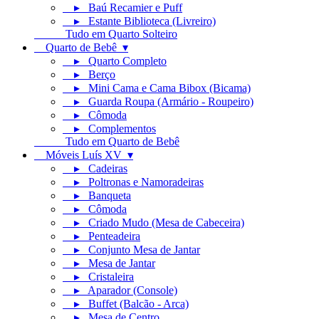
▸ Baú Recamier e Puff
▸ Estante Biblioteca (Livreiro)
Tudo em Quarto Solteiro
Quarto de Bebê ▾
▸ Quarto Completo
▸ Berço
▸ Mini Cama e Cama Bibox (Bicama)
▸ Guarda Roupa (Armário - Roupeiro)
▸ Cômoda
▸ Complementos
Tudo em Quarto de Bebê
Móveis Luís XV ▾
▸ Cadeiras
▸ Poltronas e Namoradeiras
▸ Banqueta
▸ Cômoda
▸ Criado Mudo (Mesa de Cabeceira)
▸ Penteadeira
▸ Conjunto Mesa de Jantar
▸ Mesa de Jantar
▸ Cristaleira
▸ Aparador (Console)
▸ Buffet (Balcão - Arca)
▸ Mesa de Centro