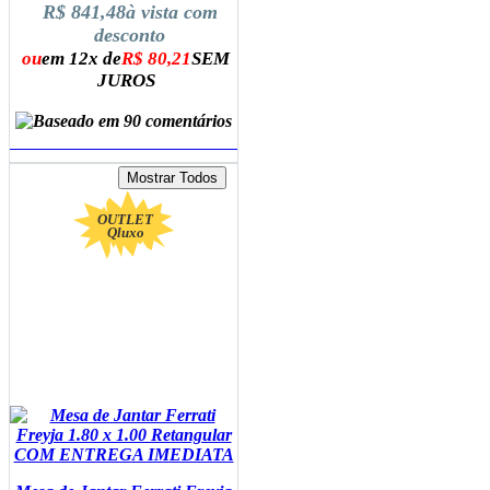
R$ 841,48
à vista com
desconto
ou
em 12x de
R$ 80,21
SEM
JUROS
ADICIONAR AO CARRINHO
OUTLET
Qluxo