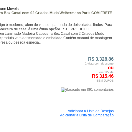
ann Móveis
ra Box Casal com 02 Criados Mudo Weihermann Paris COM FRETE
gn é moderno, além de vir acompanhada de dois criados lindos. Para
a cabeceira de casal é uma ótima opção! ESTE PRODUTO
em Laminado Madeira Cabeceira Box Casal com 2 Criados Mudo
o O produto vem desmontado e embalado Contém manual de montagem
esa ou pessoa especia..
R$ 3.328,86
à vista com desconto
ou
em 12x de
R$ 315,46
SEM JUROS
Adicionar a Lista de Desejos
Adicionar a Lista de Comparação