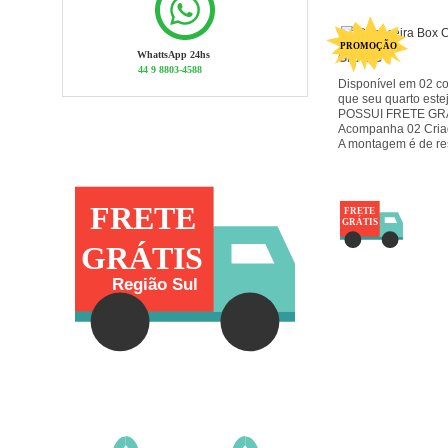
WhattsApp 24hs
GRATIS
44 9 8803-4588
Disponível em 02 c
que seu quarto est
POSSUI FRETE GRÁT
Acompanha 02 Criad
A montagem é de re
FRETE
GRÁTIS
Região Sul