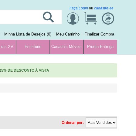
Faça Login
ou
cadastre-se
CHAT
24hs
Minha Lista de Desejos (0)
Meu Carrinho
Finalizar Compra
Luís XV
Escritório
Casachic Móveis
Pronta Entrega
25% DE DESCONTO À VISTA
Ordenar por: