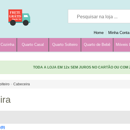
FRETE
GRÁTIS
Região Sul
Home
Minha Conta
 Cozinha
Quarto Casal
Quarto Solteiro
Quarto de Bebê
Móveis 
TODA A LOJA EM 12x SEM JUROS NO CARTÃO OU COM 
olteiro
»
Cabeceira
ira
(0)