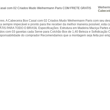
Weiherm
Cabecei
ores. A Cabeceira Box Casal com 02 Criados Mudo Weihermann Paris com seu desi
eja sempre impecável e pronto para lhe receber da melhor maneira possível, est
IS PARA TODO O BRASIL Especificações: Estrutura em Madeira Maciça Partes 
os com 03 gavetas cada Serve para Colchão Box de 1,40 Beleza e Sofisticaçã
sponsabilidade do comprador Recomendamos que a montagem seja feita por empr