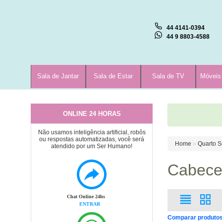
44 4141-0394
44 9 8803-4588
Sala de Jantar
Sala de Estar
Sala de TV
Móveis
ONLINE 24 HORAS
Não usamos inteligência artificial, robôs
ou respostas automatizadas, você será
Home
»
Quarto S
atendido por um Ser Humano!
Cabece
Chat Online 24hs
ENTRAR
Comparar produtos