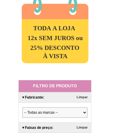
TODA A LOJA
12x SEM JUROS ou
25% DESCONTO
À VISTA
FILTRO DE PRODUTO
▾
Fabricante:
Limpar
▾
Faixas de preço:
Limpar