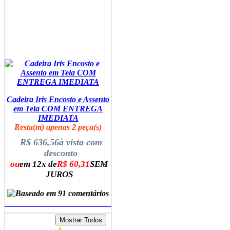
Cadeira Iris Encosto e Assento
em Tela COM ENTREGA
IMEDIATA
Resta(m) apenas 2 peça(s)
R$ 636,56
à vista com
desconto
ou
em 12x de
R$ 60,31
SEM
JUROS
ADICIONAR AO CARRINHO