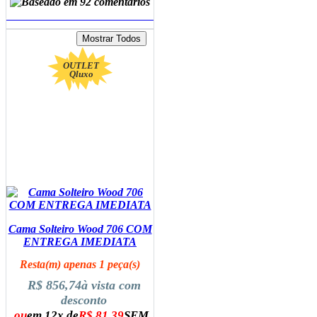
ADICIONAR AO CARRINHO
OUTLET
Qluxo
Cama Solteiro Wood 706 COM
ENTREGA IMEDIATA
Resta(m) apenas 1 peça(s)
R$ 856,74
à vista com
desconto
ou
em 12x de
R$ 81,39
SEM