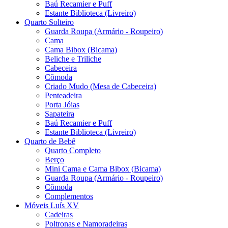
Baú Recamier e Puff
Estante Biblioteca (Livreiro)
Quarto Solteiro
Guarda Roupa (Armário - Roupeiro)
Cama
Cama Bibox (Bicama)
Beliche e Triliche
Cabeceira
Cômoda
Criado Mudo (Mesa de Cabeceira)
Penteadeira
Porta Jóias
Sapateira
Baú Recamier e Puff
Estante Biblioteca (Livreiro)
Quarto de Bebê
Quarto Completo
Berço
Mini Cama e Cama Bibox (Bicama)
Guarda Roupa (Armário - Roupeiro)
Cômoda
Complementos
Móveis Luís XV
Cadeiras
Poltronas e Namoradeiras