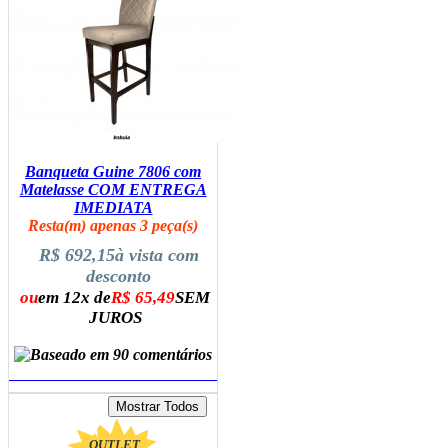
Banqueta Guine 7806 com
Matelasse COM ENTREGA
IMEDIATA
Resta(m) apenas 3 peça(s)
R$ 692,15
à vista com
desconto
ou
em 12x de
R$ 65,49
SEM
JUROS
ADICIONAR AO CARRINHO
OUTLET