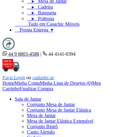
▸ Mesa de Jantar
▸ Cadeira
▸ Banqueta
▸ Poltrona
Tudo em Casachic Móveis
Pronta Entrega ▾
CHAT
24hs
44 9 8803-4588
|
44 4141-0394
FRETE
GRÁTIS
Região Sul
Faça Login
ou
cadastre-se
Home
Minha Conta
Minha Lista de Desejos (0)
Meu
Carrinho
Finalizar Compra
Sala de Jantar
Conjunto Mesa de Jantar
Conjunto Mesa de Jantar Elástica
Mesa de Jantar
Mesa de Jantar Elástica Extensível
Conjunto Bistrô
Canto Alemão