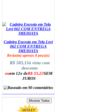
Cadeira Encosto em Tela Levi
062 COM ENTREGA
IMEDIATA
Resta(m) apenas 8 peça(s)
R$ 583,15
à vista com
desconto
ou
em 12x de
R$ 55,23
SEM
JUROS
ADICIONAR AO CARRINHO
OUTLET