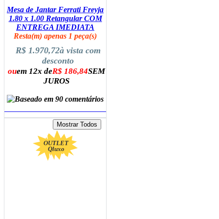
Mesa de Jantar Ferrati Freyja
1.80 x 1.00 Retangular COM
ENTREGA IMEDIATA
Resta(m) apenas 1 peça(s)
R$ 1.970,72
à vista com
desconto
ou
em 12x de
R$ 186,84
SEM
JUROS
ADICIONAR AO CARRINHO
OUTLET
Qluxo