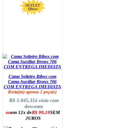
OUTLET
Qluxo
Cama Solteiro Bibox com
Cama Auxiliar Bronx 706
COM ENTREGA IMEDIATA
Resta(m) apenas 1 peça(s)
R$ 1.045,31
à vista com
desconto
ou
em 12x de
R$ 99,19
SEM
JUROS