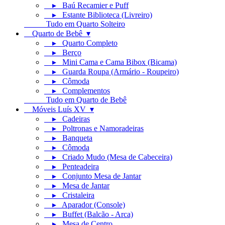
▸ Baú Recamier e Puff
▸ Estante Biblioteca (Livreiro)
Tudo em Quarto Solteiro
Quarto de Bebê ▾
▸ Quarto Completo
▸ Berço
▸ Mini Cama e Cama Bibox (Bicama)
▸ Guarda Roupa (Armário - Roupeiro)
▸ Cômoda
▸ Complementos
Tudo em Quarto de Bebê
Móveis Luís XV ▾
▸ Cadeiras
▸ Poltronas e Namoradeiras
▸ Banqueta
▸ Cômoda
▸ Criado Mudo (Mesa de Cabeceira)
▸ Penteadeira
▸ Conjunto Mesa de Jantar
▸ Mesa de Jantar
▸ Cristaleira
▸ Aparador (Console)
▸ Buffet (Balcão - Arca)
▸ Mesa de Centro