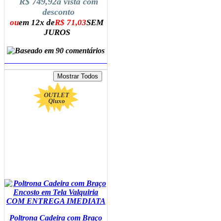
R$ 749,92
à vista com
desconto
ou
em 12x de
R$ 71,03
SEM
JUROS
ADICIONAR AO CARRINHO
OUTLET
Qluxo
Poltrona Cadeira com Braço