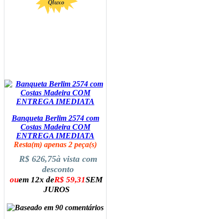
Qluxo
Banqueta Berlim 2574 com
Costas Madeira COM
ENTREGA IMEDIATA
Resta(m) apenas 2 peça(s)
R$ 626,75
à vista com
desconto
ou
em 12x de
R$ 59,31
SEM
JUROS
ADICIONAR AO CARRINHO