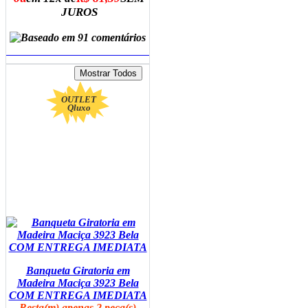
JUROS
ADICIONAR AO CARRINHO
OUTLET
Qluxo
Banqueta Giratoria em
Madeira Maciça 3923 Bela
COM ENTREGA IMEDIATA
Resta(m) apenas 2 peça(s)