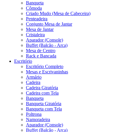
Banqueta
Cômoda
Criado Mudo (Mesa de Cabeceira)
Penteadeira
Conjunto Mesa de Jantar
Mesa de Jantar
Cristaleira
Aparador (Console)
Buffet (Balcão - Arca)
Mesa de Centro
Rack e Bancada
Escritório
Escritório Completo
Mesas e Escrivaninhas
Armário
Cadeira
Cadeira Giratória
Cadeira com Tela
Banqueta
Banqueta Giratória
Banqueta com Tela
Poltrona
Namoradeira
Aparador (Console)
Buffet (Balcão - Arca)