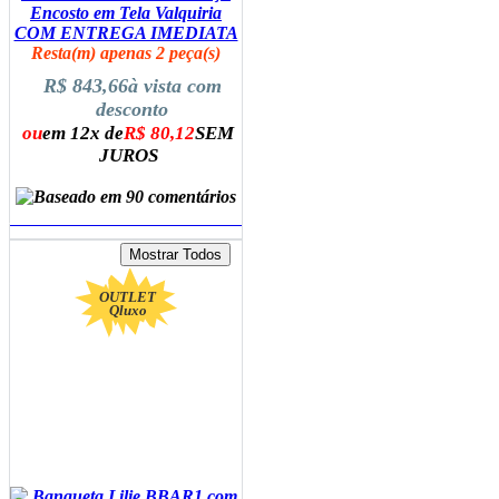
Encosto em Tela Valquiria
COM ENTREGA IMEDIATA
Resta(m) apenas 2 peça(s)
R$ 843,66
à vista com
desconto
ou
em 12x de
R$ 80,12
SEM
JUROS
ADICIONAR AO CARRINHO
OUTLET
Qluxo