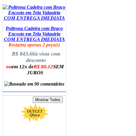
Poltrona Cadeira com Braço
Encosto em Tela Valquiria
COM ENTREGA IMEDIATA
Resta(m) apenas 2 peça(s)
R$ 843,66
à vista com
desconto
ou
em 12x de
R$ 80,12
SEM
JUROS
ADICIONAR AO CARRINHO
OUTLET
Qluxo