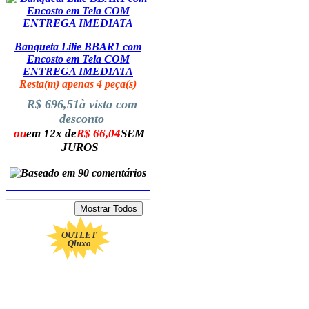
Banqueta Lilie BBAR1 com
Encosto em Tela COM
ENTREGA IMEDIATA
Resta(m) apenas 4 peça(s)
R$ 696,51
à vista com
desconto
ou
em 12x de
R$ 66,04
SEM
JUROS
ADICIONAR AO CARRINHO
OUTLET
Qluxo