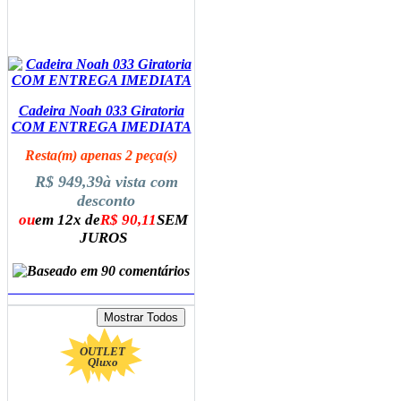
Cadeira Noah 033 Giratoria
COM ENTREGA IMEDIATA
Resta(m) apenas 2 peça(s)
R$ 949,39
à vista com
desconto
ou
em 12x de
R$ 90,11
SEM
JUROS
ADICIONAR AO CARRINHO
OUTLET
Qluxo