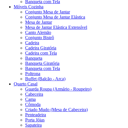
Banqueta com Tela
Móveis Cozinha
Conjunto Mesa de Jantar
Conjunto Mesa de Jantar Elástica
Mesa de Jantar
Mesa de Jantar Elástica Extensível
Canto Alemão
Conjunto Bistrô
Cadeira
Cadeira Giratória
Cadeira com Tela
Banqueta
Banqueta Giratória
Banqueta com Tela
Poltrona
Buffet (Balcão - Arca)
Quarto Casal
Guarda Roupa (Armário - Roupeiro)
Cabeceira
Cama
Cômoda
Criado Mudo (Mesa de Cabeceira)
Penteadeira
Porta Jóias
Sapateira