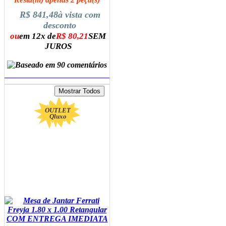
R$ 841,48
à vista com
desconto
ou
em 12x de
R$ 80,21
SEM
JUROS
ADICIONAR AO CARRINHO
OUTLET
Qluxo