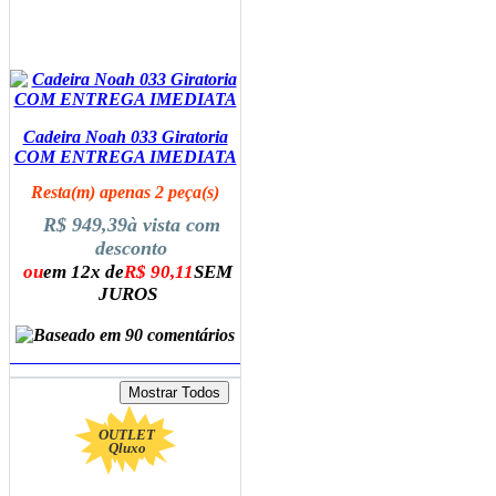
Cadeira Noah 033 Giratoria
COM ENTREGA IMEDIATA
Resta(m) apenas 2 peça(s)
R$ 949,39
à vista com
desconto
ou
em 12x de
R$ 90,11
SEM
JUROS
ADICIONAR AO CARRINHO
OUTLET
Qluxo