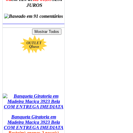
JUROS
ADICIONAR AO CARRINHO
OUTLET
Qluxo
Banqueta Giratoria em
Madeira Maciça 3923 Bela
COM ENTREGA IMEDIATA
Resta(m) apenas 2 peça(s)