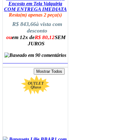
Encosto em Tela Valquiria
COM ENTREGA IMEDIATA
Resta(m) apenas 2 peça(s)
R$ 843,66
à vista com
desconto
ou
em 12x de
R$ 80,12
SEM
JUROS
ADICIONAR AO CARRINHO
OUTLET
Qluxo