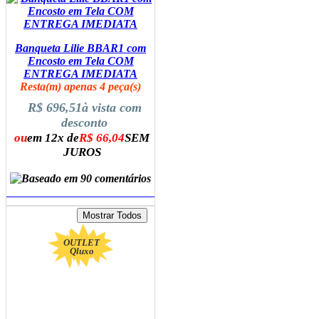
Banqueta Lilie BBAR1 com
Encosto em Tela COM
ENTREGA IMEDIATA
Resta(m) apenas 4 peça(s)
R$ 696,51
à vista com
desconto
ou
em 12x de
R$ 66,04
SEM
JUROS
ADICIONAR AO CARRINHO
OUTLET
Qluxo