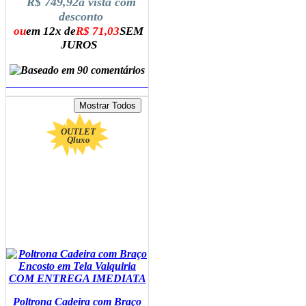
R$ 749,92
à vista com
desconto
ou
em 12x de
R$ 71,03
SEM
JUROS
ADICIONAR AO CARRINHO
OUTLET
Qluxo
Poltrona Cadeira com Braço