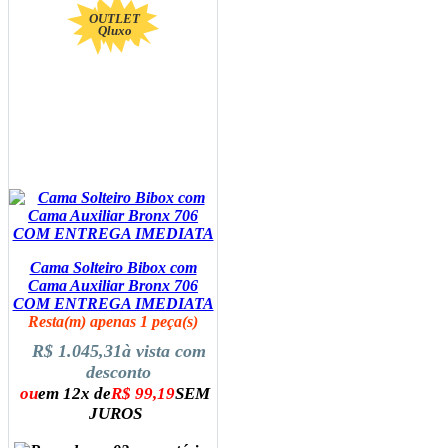
OUTLET
Qluxo
Cama Solteiro Bibox com
Cama Auxiliar Bronx 706
COM ENTREGA IMEDIATA
Resta(m) apenas 1 peça(s)
R$ 1.045,31
à vista com
desconto
ou
em 12x de
R$ 99,19
SEM
JUROS