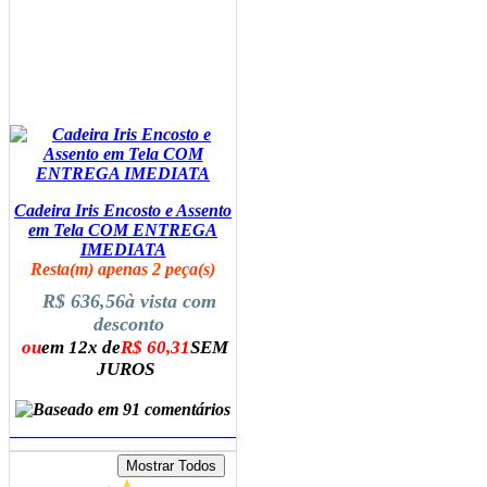
Cadeira Iris Encosto e Assento
em Tela COM ENTREGA
IMEDIATA
Resta(m) apenas 2 peça(s)
R$ 636,56
à vista com
desconto
ou
em 12x de
R$ 60,31
SEM
JUROS
ADICIONAR AO CARRINHO