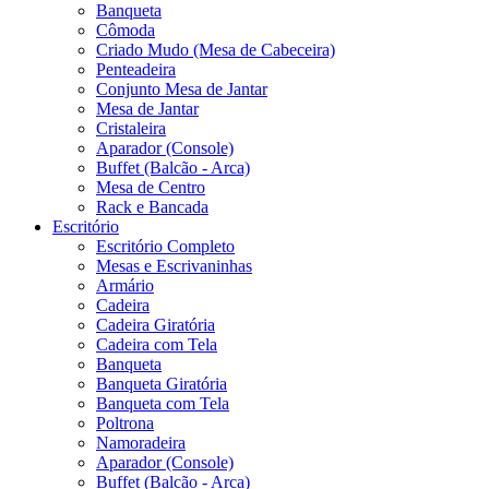
Banqueta
Cômoda
Criado Mudo (Mesa de Cabeceira)
Penteadeira
Conjunto Mesa de Jantar
Mesa de Jantar
Cristaleira
Aparador (Console)
Buffet (Balcão - Arca)
Mesa de Centro
Rack e Bancada
Escritório
Escritório Completo
Mesas e Escrivaninhas
Armário
Cadeira
Cadeira Giratória
Cadeira com Tela
Banqueta
Banqueta Giratória
Banqueta com Tela
Poltrona
Namoradeira
Aparador (Console)
Buffet (Balcão - Arca)