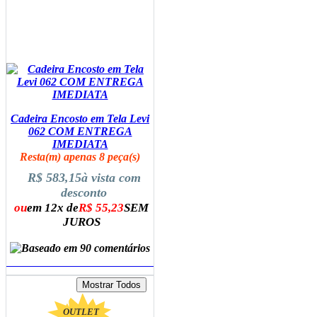
Cadeira Encosto em Tela Levi
062 COM ENTREGA
IMEDIATA
Resta(m) apenas 8 peça(s)
R$ 583,15
à vista com
desconto
ou
em 12x de
R$ 55,23
SEM
JUROS
ADICIONAR AO CARRINHO
OUTLET