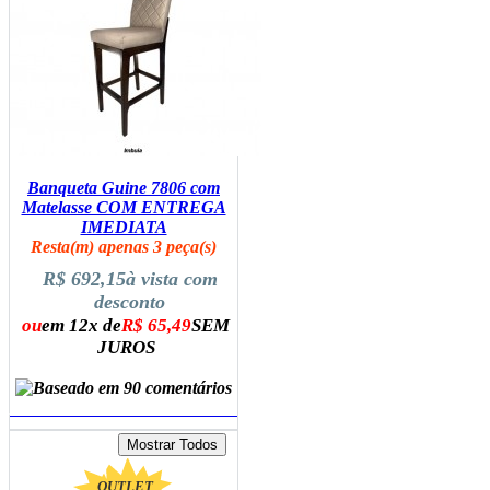
Banqueta Guine 7806 com
Matelasse COM ENTREGA
IMEDIATA
Resta(m) apenas 3 peça(s)
R$ 692,15
à vista com
desconto
ou
em 12x de
R$ 65,49
SEM
JUROS
ADICIONAR AO CARRINHO
OUTLET