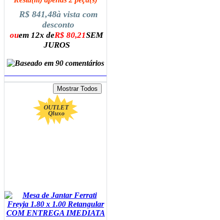
R$ 841,48
à vista com
desconto
ou
em 12x de
R$ 80,21
SEM
JUROS
ADICIONAR AO CARRINHO
OUTLET
Qluxo