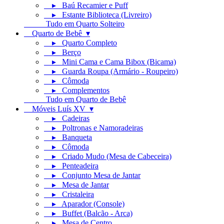
▸ Baú Recamier e Puff
▸ Estante Biblioteca (Livreiro)
Tudo em Quarto Solteiro
Quarto de Bebê ▾
▸ Quarto Completo
▸ Berço
▸ Mini Cama e Cama Bibox (Bicama)
▸ Guarda Roupa (Armário - Roupeiro)
▸ Cômoda
▸ Complementos
Tudo em Quarto de Bebê
Móveis Luís XV ▾
▸ Cadeiras
▸ Poltronas e Namoradeiras
▸ Banqueta
▸ Cômoda
▸ Criado Mudo (Mesa de Cabeceira)
▸ Penteadeira
▸ Conjunto Mesa de Jantar
▸ Mesa de Jantar
▸ Cristaleira
▸ Aparador (Console)
▸ Buffet (Balcão - Arca)
▸ Mesa de Centro