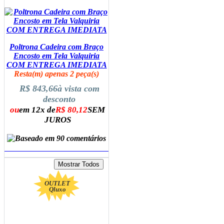
Poltrona Cadeira com Braço
Encosto em Tela Valquiria
COM ENTREGA IMEDIATA
Resta(m) apenas 2 peça(s)
R$ 843,66
à vista com
desconto
ou
em 12x de
R$ 80,12
SEM
JUROS
ADICIONAR AO CARRINHO
OUTLET
Qluxo