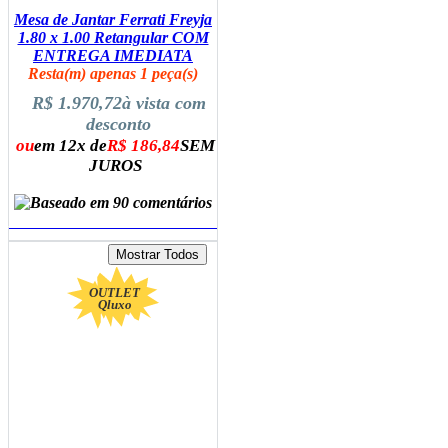
Mesa de Jantar Ferrati Freyja
1.80 x 1.00 Retangular COM
ENTREGA IMEDIATA
Resta(m) apenas 1 peça(s)
R$ 1.970,72
à vista com
desconto
ou
em 12x de
R$ 186,84
SEM
JUROS
ADICIONAR AO CARRINHO
OUTLET
Qluxo