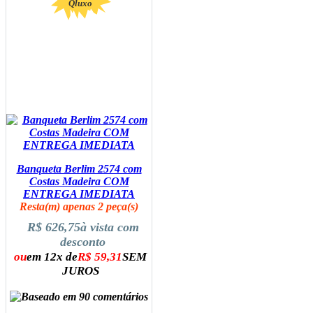
Qluxo
Banqueta Berlim 2574 com
Costas Madeira COM
ENTREGA IMEDIATA
Resta(m) apenas 2 peça(s)
R$ 626,75
à vista com
desconto
ou
em 12x de
R$ 59,31
SEM
JUROS
ADICIONAR AO CARRINHO