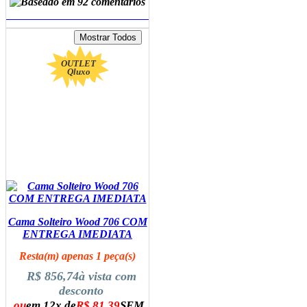
ADICIONAR AO CARRINHO
OUTLET
Qluxo
Cama Solteiro Wood 706 COM
ENTREGA IMEDIATA
Resta(m) apenas 1 peça(s)
R$ 856,74
à vista com
desconto
ou
em 12x de
R$ 81,39
SEM