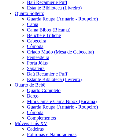
Baú Recamier e Puff
Estante Biblioteca (Livreiro)
Quarto Solteiro
Guarda Roupa (Armário - Roupeiro)
Cama
Cama Bibox (Bicama)
Beliche e Triliche
Cabeceira
Cômoda
Criado Mudo (Mesa de Cabeceira)
Penteadeira
Porta Jóias
Sapateira
Baú Recamier e Puff
Estante Biblioteca (Livreiro)
Quarto de Bebê
Quarto Completo
Berço
Mini Cama e Cama Bibox (Bicama)
Guarda Roupa (Armário - Roupeiro)
Cômoda
Complementos
Móveis Luís XV
Cadeiras
Poltronas e Namoradeiras