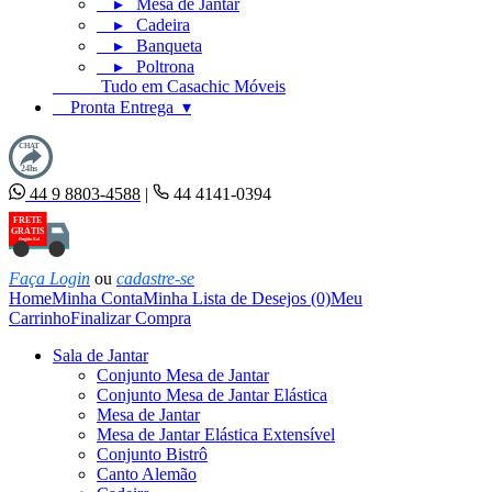
▸ Mesa de Jantar
▸ Cadeira
▸ Banqueta
▸ Poltrona
Tudo em Casachic Móveis
Pronta Entrega ▾
CHAT
24hs
44 9 8803-4588
|
44 4141-0394
FRETE
GRÁTIS
Região Sul
Faça Login
ou
cadastre-se
Home
Minha Conta
Minha Lista de Desejos (0)
Meu
Carrinho
Finalizar Compra
Sala de Jantar
Conjunto Mesa de Jantar
Conjunto Mesa de Jantar Elástica
Mesa de Jantar
Mesa de Jantar Elástica Extensível
Conjunto Bistrô
Canto Alemão