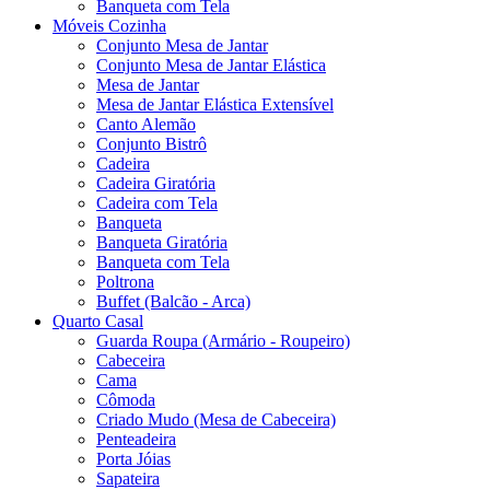
Banqueta com Tela
Móveis Cozinha
Conjunto Mesa de Jantar
Conjunto Mesa de Jantar Elástica
Mesa de Jantar
Mesa de Jantar Elástica Extensível
Canto Alemão
Conjunto Bistrô
Cadeira
Cadeira Giratória
Cadeira com Tela
Banqueta
Banqueta Giratória
Banqueta com Tela
Poltrona
Buffet (Balcão - Arca)
Quarto Casal
Guarda Roupa (Armário - Roupeiro)
Cabeceira
Cama
Cômoda
Criado Mudo (Mesa de Cabeceira)
Penteadeira
Porta Jóias
Sapateira