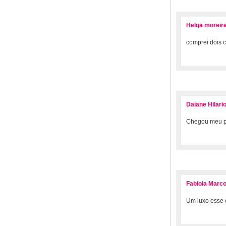
Helga moreir
comprei dois 
Daiane Hilari
Chegou meu pr
Fabiola Marc
Um luxo esse c