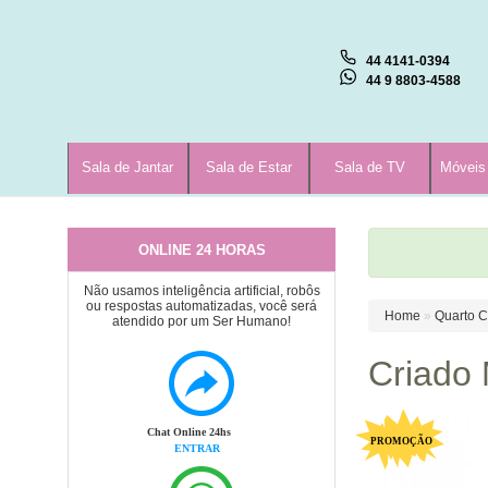
44 4141-0394
44 9 8803-4588
Sala de Jantar
Sala de Estar
Sala de TV
Móveis
ONLINE 24 HORAS
Não usamos inteligência artificial, robôs
ou respostas automatizadas, você será
Home
»
Quarto C
atendido por um Ser Humano!
Criado
Chat Online 24hs
ENTRAR