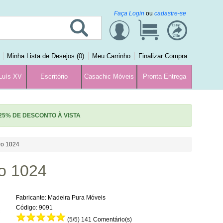
Faça Login
ou
cadastre-se
CHAT
24hs
Minha Lista de Desejos (0)
Meu Carrinho
Finalizar Compra
Luís XV
Escritório
Casachic Móveis
Pronta Entrega
25% DE DESCONTO À VISTA
ro 1024
o 1024
Fabricante:
Madeira Pura Móveis
Código:
9091
(
5
/5)
141 Comentário(s)