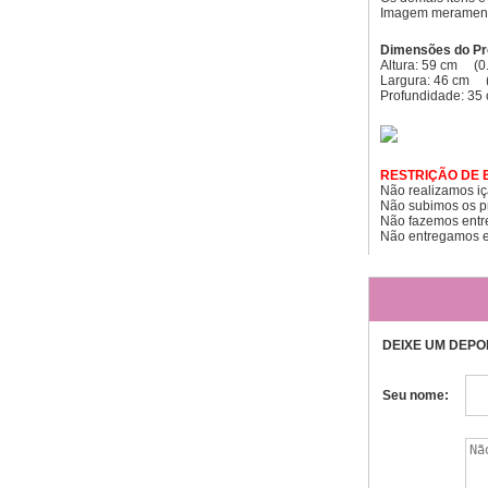
Imagem meramente
Dimensões do Pr
Altura: 59 cm (0
Largura: 46 cm (
Profundidade: 35
RESTRIÇÃO DE 
Não realizamos i
Não subimos os pr
Não fazemos entre
Não entregamos em
DEIXE UM DEPO
Seu nome: