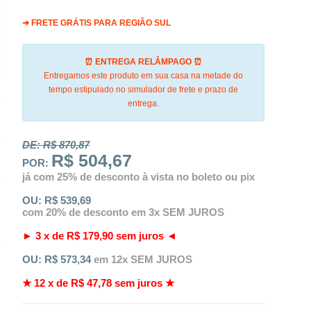
➜ FRETE GRÁTIS PARA REGIÃO SUL
⏰ ENTREGA RELÂMPAGO ⏰
Entregamos este produto em sua casa na metade do
tempo estipulado no simulador de frete e prazo de
entrega.
DE: R$
870,87
R$ 504,67
POR:
já com 25% de desconto à vista no boleto ou pix
OU:
R$ 539,69
com 20% de desconto em 3x SEM JUROS
► 3 x de
R$ 179,90
sem juros ◄
OU:
R$ 573,34
em 12x SEM JUROS
★ 12 x de
R$ 47,78
sem juros ★