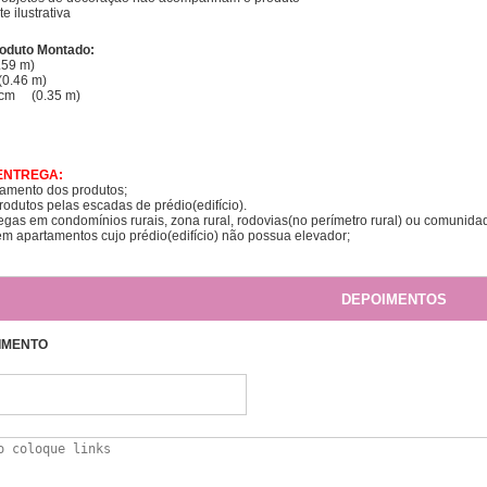
 ilustrativa
oduto Montado:
.59 m)
0.46 m)
 cm (0.35 m)
ENTREGA:
çamento dos produtos;
odutos pelas escadas de prédio(edifício).
gas em condomínios rurais, zona rural, rodovias(no perímetro rural) ou comunida
 apartamentos cujo prédio(edifício) não possua elevador;
DEPOIMENTOS
IMENTO