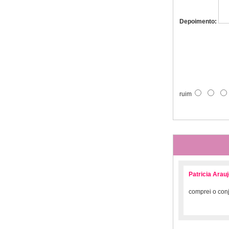
Depoimento:
ruim
Patricia Arau
comprei o con