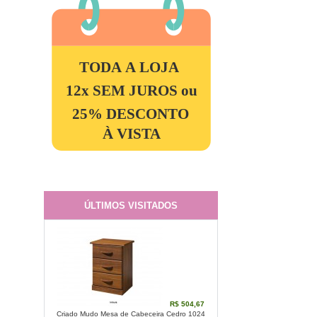
TODA A LOJA
12x SEM JUROS ou
25% DESCONTO
À VISTA
ÚLTIMOS VISITADOS
R$ 504,67
Criado Mudo Mesa de Cabeceira Cedro 1024