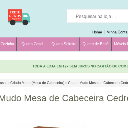
FRETE
GRÁTIS
Região Sul
Home
Minha Conta
 Cozinha
Quarto Casal
Quarto Solteiro
Quarto de Bebê
Móveis 
TODA A LOJA EM 12x SEM JUROS NO CARTÃO OU COM 
asal
»
Criado Mudo (Mesa de Cabeceira)
»
Criado Mudo Mesa de Cabeceira Ced
 Mudo Mesa de Cabeceira Cedr