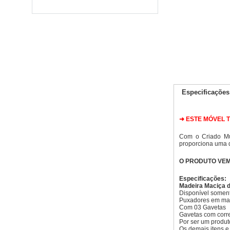
Especificações
➜ ESTE MÓVEL TE
C
om o Criado Mu
proporciona uma 
O PRODUTO VE
Especificações:
Madeira Maciça d
Disponível soment
Puxadores em ma
Com 03 Gavetas
Gavetas com corr
Por ser um produt
Os demais itens 