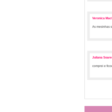
Veronica Mach
As mesinhas s
Juliana Soare
comprei e fico