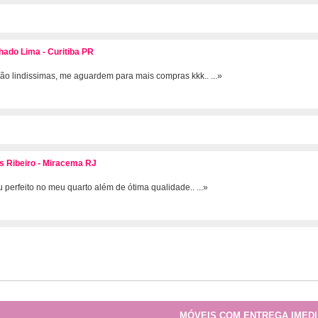
ado Lima - Curitiba PR
ão lindissimas, me aguardem para mais compras kkk..
...»
s Ribeiro - Miracema RJ
u perfeito no meu quarto além de ótima qualidade..
...»
MÓVEIS COM ENTREGA IMEDI